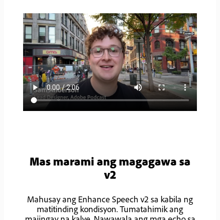
Mas marami ang magagawa sa
v2
Mahusay ang Enhance Speech v2 sa kabila ng
matitinding kondisyon. Tumatahimik ang
maiingay na kalye. Nawawala ang mga echo sa